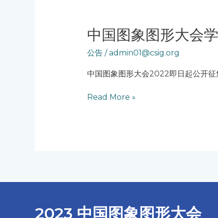
中
中国图象图形大会
国
公告
/
admin01@csig.org
图
象
中国图象图形大会2022即日起公开
图
形
Read More »
大
会
学
术
论
坛
征
集
启
示
2023 中国图象图形大会