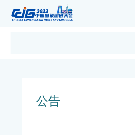
跳
至
内
容
会议简介
大会委员会
首页
往届回顾
公告