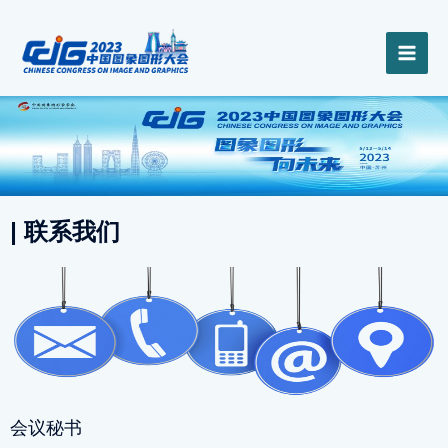
跳
MAI
至
内
ME
容
| 联系我们
会议秘书