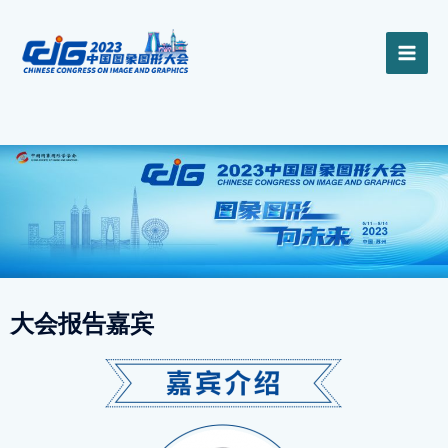
跳
MAI
至
内
ME
容
大会报告嘉宾