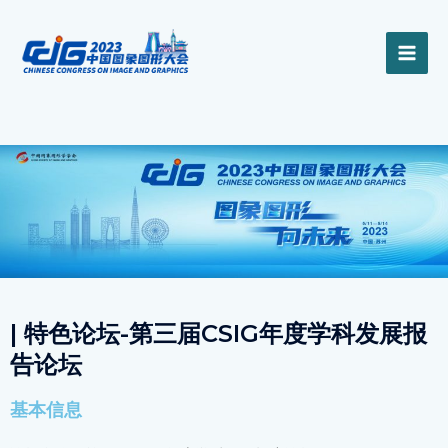
跳
MAI
至
内
ME
容
| 特色论坛-第三届CSIG年度学科发展报
告论坛
基本信息