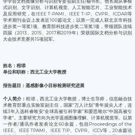
学学会文档图像分析与识别专委会副主任/秘书长。他长期从事模
式识别、文字识别、计算机视觉、人工智能芯片、工业智能技术
及应用研究，在IEEE T-PAMI、IEEE T-IP、CVPR、ICDAR等
学术期刊会议上发表近100篇论文；以第一完成人获北京市科技
进步奖一等奖1项、教育部科技进步奖二等奖1项，带领团队连续
四届（2013、2015、2017和2019年）荣获国际文档分析与识别
大会技术竞赛共15项冠军。
姓名：程塨
单位和职称：西北工业大学教授
报告题目：遥感影像小目标检测研究进展
个人简介：
程塨，西北工业大学教授，博士生导师，信息融合技
术教育部重点实验室副主任，国家“万人计划”青年拔尖人才，连
续3年入选科睿唯安“全球高被引科学家”和爱思唯尔“中国高被引
学者”。主要研究方向为光学遥感图像理解、计算机视觉等。以第
一作者/通讯作者发表论文60余篇，包括Proceedings of the
IEEE、IEEE TPAMI、IEEE TIP、CVPR、ICCV等，20余篇论