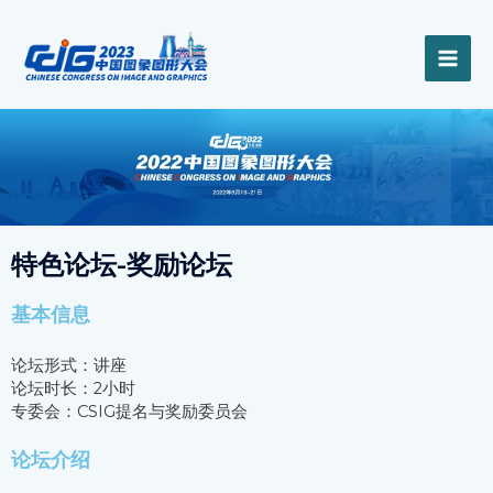
跳
MAI
至
内
ME
容
特色论坛-奖励论坛
基本信息
论坛形式：讲座
论坛时长：2小时
专委会：CSIG提名与奖励委员会
论坛介绍