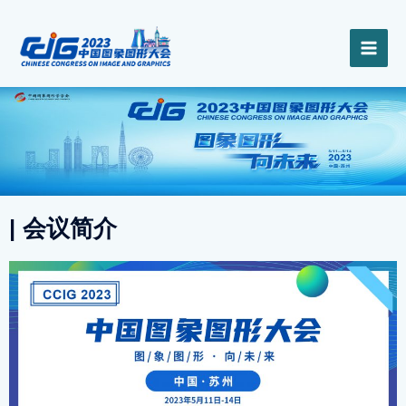
跳
MAI
至
内
ME
容
| 会议简介