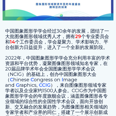
中国图象图形学学会经过30余年的发展，团结了一
大批图像图形领域优秀人才，拥有
29
个专业委员会
和
14
个工作委员会，学会凝聚力、学术影响力、平
台创新力日益提升，进入了一个全新的发展阶段。
2022年，中国图象图形学学会充分利用丰富的学术
资源和平台优势，凝聚图像图形领域知名专家，在
20届品牌学术年会全国图象图形学学术会议
（NCIG）的基础上，创办中国图象图形大会
（
C
hinese
C
ongress on
I
mage
and
G
raphics,
CCIG
），来自图像图形领域专家
学者以及企业家约1500人参会。CCIG作为中国图
象图形学学会的年度旗舰会议，涵盖图像图形各专
业领域的综合性的全国性学术会议，面向开放创
新、交叉融合的发展趋势，为图像图形相关领域的
专家学者和产业界的同仁，搭建了一个展示创新成